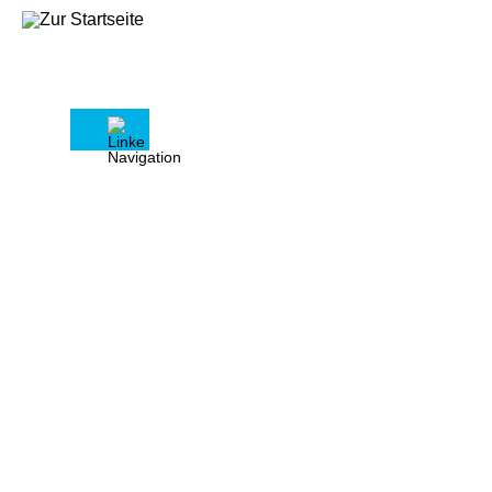
Pressemitteilungen aus 2023
23.03.2023 - Heizen mit
Geothermie
20.03.2023 - Start der Grillsaison
20.03.2023 - Wohnraum sichern,
Wohnraum schaffen